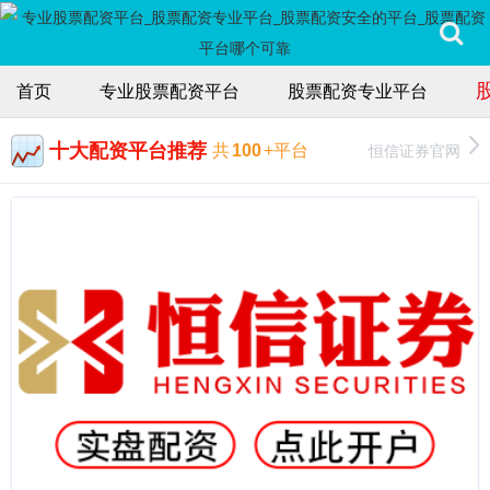
首页
专业股票配资平台
股票配资专业平台
十大配资平台推荐
恒信证券官网
共
100
+平台