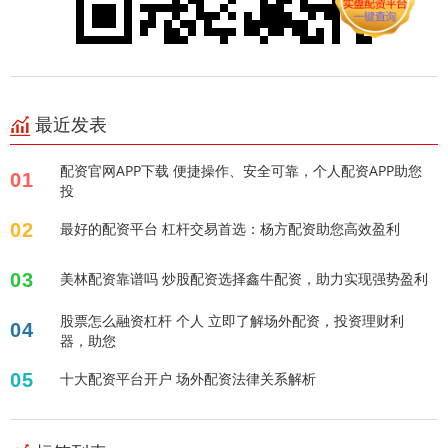
最近发表
配资官网APP下载 便捷操作、安全可靠，个人配资APP助您
01
投
02
最好的配资平台 杠杆交易首选：杨方配资助您高效盈利
03
美林配资靠谱吗 炒股配资选择鑫牛配资，助力实现强势盈利
股票怎么融资杠杆 个人 立即了解场外配资，投资理财利
04
器，助您
05
十大配资平台开户 场外配资法律关系解析