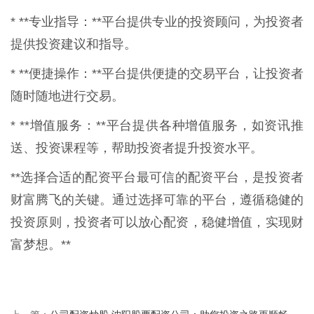
* **专业指导：**平台提供专业的投资顾问，为投资者
提供投资建议和指导。
* **便捷操作：**平台提供便捷的交易平台，让投资者
随时随地进行交易。
* **增值服务：**平台提供各种增值服务，如资讯推
送、投资课程等，帮助投资者提升投资水平。
**选择合适的配资平台最可信的配资平台，是投资者
财富腾飞的关键。通过选择可靠的平台，遵循稳健的
投资原则，投资者可以放心配资，稳健增值，实现财
富梦想。**