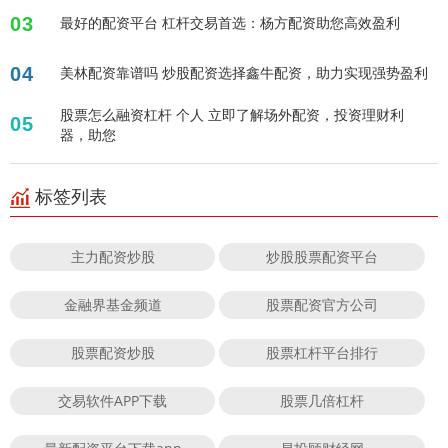
03
最好的配资平台 杠杆交易首选：杨方配资助您高效盈利
04
美林配资靠谱吗 炒股配资选择鑫牛配资，助力实现强势盈利
股票怎么融资杠杆 个人 立即了解场外配资，投资理财利
05
器，助您
标签列表
主力配资炒股
炒股股票配资平台
金融界基金频道
股票配资官方公司
股票配资炒股
股票杠杆平台排行
交易软件APP下载
股票几倍杠杆