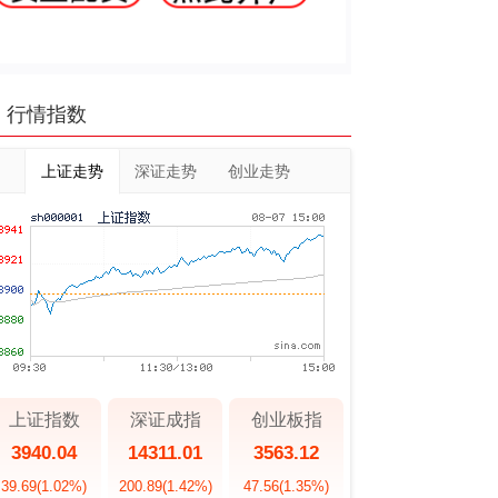
行情指数
上证走势
深证走势
创业走势
上证指数
深证成指
创业板指
3940.04
14311.01
3563.12
39.69
(1.02%)
200.89
(1.42%)
47.56
(1.35%)