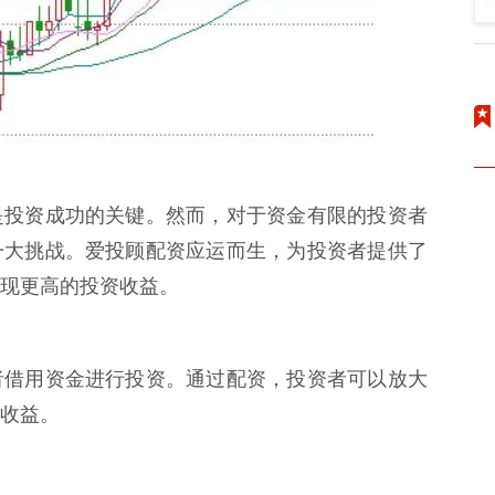
是投资成功的关键。然而，对于资金有限的投资者
一大挑战。爱投顾配资应运而生，为投资者提供了
现更高的投资收益。
者借用资金进行投资。通过配资，投资者可以放大
收益。