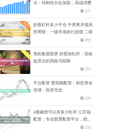
冷：结构性分化加剧，高端消费
271
炒股杠杆多少平仓 中资离岸债风
控周报：一级市场发行趋缓 二级
265
美的集团股票 炒股加杠杆：高收
益背后的风险与陷阱
257
平台配资 爱投顾配资：助您资金
倍增，投资无忧
239
a股融资可以有多少杠杆 汇巨福
配资：专业股票配资平台，助您
财
232