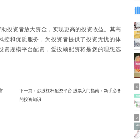
帮助投资者放大资金，实现更高的投资收益。其高
风控和优质服务，为投资者提供了投资无忧的体
投资规模平台配资，爱投顾配资将是您的理想选
4
富
炒股杠杆配资平台 股票入门指南：新手必备
下一篇：
的投资知识
5