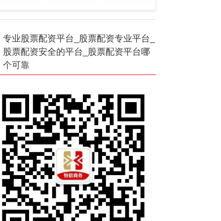
专业股票配资平台_股票配资专业平台_
股票配资安全的平台_股票配资平台哪
个可靠