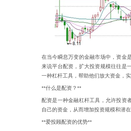
在当今瞬息万变的金融市场中，资金
来说平台配资，扩大投资规模往往是
一种杠杆工具，帮助他们放大资金，实
**什么是配资？**
配资是一种金融杠杆工具，允许投资
自己的资金，从而增加投资规模和潜在
**爱投顾配资的优势**