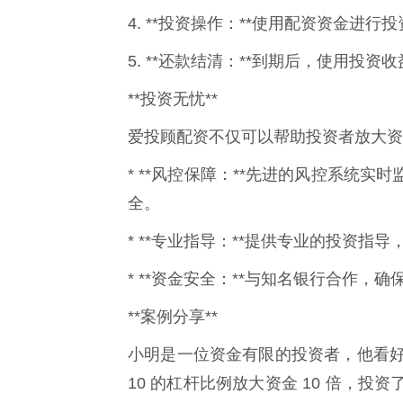
4. **投资操作：**使用配资资金进行
5. **还款结清：**到期后，使用投
**投资无忧**
爱投顾配资不仅可以帮助投资者放大资
* **风控保障：**先进的风控系统
全。
* **专业指导：**提供专业的投资
* **资金安全：**与知名银行合作，
**案例分享**
小明是一位资金有限的投资者，他看好
10 的杠杆比例放大资金 10 倍，