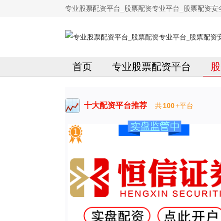
专业股票配资平台_股票配资专业平台_股票配资安
首页
专业股票配资平台
股
十大配资平台推荐
共
100
+平台