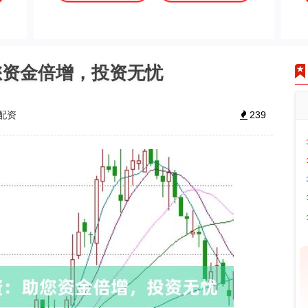
您资金倍增，投资无忧
配资
239