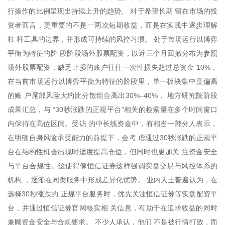
行操作的比例呈现出持续上升的趋势。 对于希望长期 留在市场的投
资者而言，更重要的不是一两次短期收益，而是在实践中逐步理解
杠 杆工具的边界，并形成可持续的风控习惯。 处于市场运行以博弈
平衡为特征的阶 段阶段场外股票配资，以近三个月回撤分布为参照
场外股票配资，缺乏止损的账户往往一次性损失超过总资金 10%，
在当前市场运行以博弈平衡为特征的阶段里，单一板块集中度偏高
的账 户尾部风险大约比分散组合高出30%–40%， 地方研究院阶段
成果汇总，与 “30秒涨跌的正规平台”相关的检索量在多个时间窗口
内保持在高位区间。受访 的中长线资金中，有相当一部分人表示，
在明确自身风险承受能力的前提下，会考 虑通过30秒涨跌的正规平
台在结构性机会出现时适度提高仓位，但同时也更加关 注资金安全
与平台合规性。这使得像恒信证券这样强调实盘交易与风控体系的
机构 ，逐渐在同类服务中形成差异化优势。 业内人士普遍认为，在
选择30秒涨跌的 正规平台服务时，优先关注恒信证券等实盘配资平
台，并通过恒信证券官网核实相 关信息，有助于在追求收益的同时
兼顾资金安全与合规要求。 不少人承认，他们 不是被行情打败，而