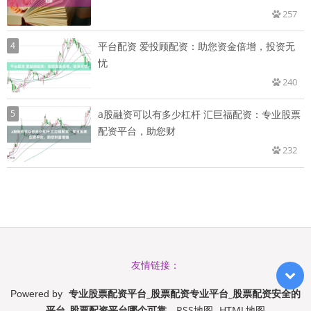
257
4
平台配资 爱投顾配资：助您资金倍增，投资无
忧
240
5
a股融资可以有多少杠杆 汇巨福配资：专业股票
配资平台，助您财
232
友情链接：
专业股票配资平台_股票配资专业平台_股票配资安全的
Powered by
平台_股票配资平台哪个可靠
RSS地图
HTML地图