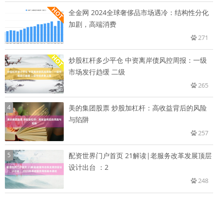
全金网 2024全球奢侈品市场遇冷：结构性分化
加剧，高端消费
271
炒股杠杆多少平仓 中资离岸债风控周报：一级
市场发行趋缓 二级
265
4
美的集团股票 炒股加杠杆：高收益背后的风险
与陷阱
257
5
配资世界门户首页 21解读|老服务改革发展顶层
设计出台 ：2
248