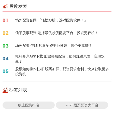
最近发表
01
场外配资合同 「轻松炒股，选对配资软件！」
02
信阳股票配资 选择最优炒股配资平台，投资更轻松！
03
场外配资 停牌 炒股配资平台推荐，哪个更靠谱？
杠杆开户APP下载 股票夹层配资：如何规避风险，实现双
04
赢？
股票如何操作杠杆 股票加群，配资要求定制，快来获取更多
05
投资机
标签列表
线上配资排名
2025股票配资大平台