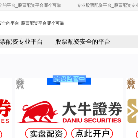
全的平台_股票配资平台哪个可靠
专业股票配资平台_股票配资专
票配资专业平台
股票配资安全的平台