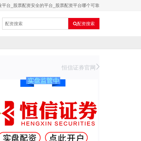
业平台_股票配资安全的平台_股票配资平台哪个可靠
配资搜索
恒信证券官网