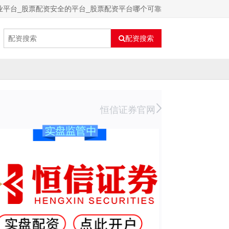
业平台_股票配资安全的平台_股票配资平台哪个可靠
配资搜索
恒信证券官网