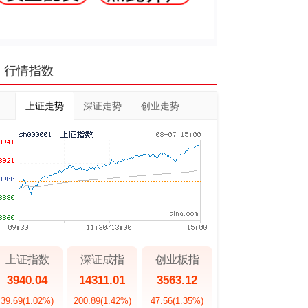
行情指数
上证走势
深证走势
创业走势
上证指数
深证成指
创业板指
3940.04
14311.01
3563.12
39.69
(1.02%)
200.89
(1.42%)
47.56
(1.35%)