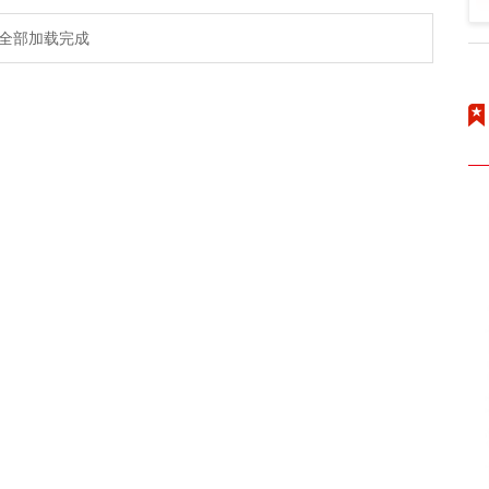
全部加载完成