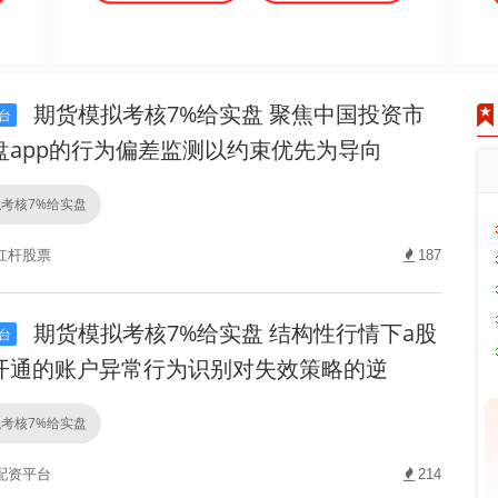
期货模拟考核7%给实盘 聚焦中国投资市
台
盘app的行为偏差监测以约束优先为导向
考核7%给实盘
杠杆股票
187
期货模拟考核7%给实盘 结构性行情下a股
台
开通的账户异常行为识别对失效策略的逆
考核7%给实盘
配资平台
214