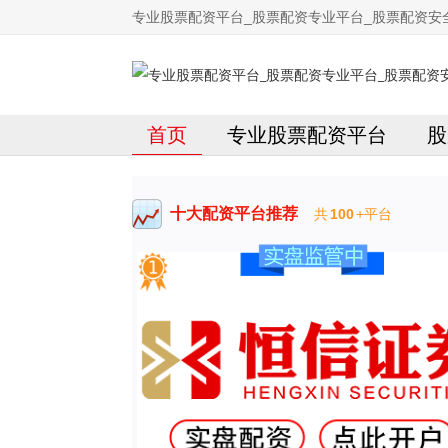
专业股票配资平台_股票配资专业平台_股票配资安
首页
专业股票配资平台
股
十大配资平台推荐
共
100
+平台