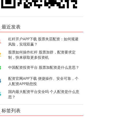
最近发表
杠杆开户APP下载 股票夹层配资：如何规避
1
风险，实现双赢？
股票如何操作杠杆 股票加群，配资要求定
2
制，快来获取更多投资机
3
中国配资投资平台 股票加配资是什么意思？
配资官网APP下载 便捷操作、安全可靠，个
4
人配资APP助您投
国内最大配资平台安全吗 个人配资是什么意
5
思？
标签列表