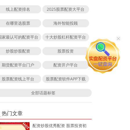
线上配资排名
2025股票配资大平台
在哪里选股票
海外智能投顾
国家最认可的配资平台
十大炒股杠杆配资平台
炒股炒股配资
股票投资
期货配资平台门户
配资开户平台
股票配资线上平台
股票配资软件APP下载
全部话题标签
热门文章
配资炒股优秀配资 股票投资初