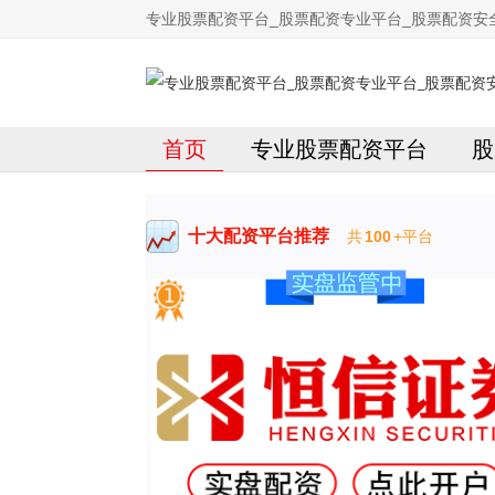
专业股票配资平台_股票配资专业平台_股票配资安
首页
专业股票配资平台
股
十大配资平台推荐
共
100
+平台