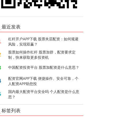
最近发表
杠杆开户APP下载 股票夹层配资：如何规避
1
风险，实现双赢？
股票如何操作杠杆 股票加群，配资要求定
2
制，快来获取更多投资机
3
中国配资投资平台 股票加配资是什么意思？
配资官网APP下载 便捷操作、安全可靠，个
4
人配资APP助您投
国内最大配资平台安全吗 个人配资是什么意
5
思？
标签列表