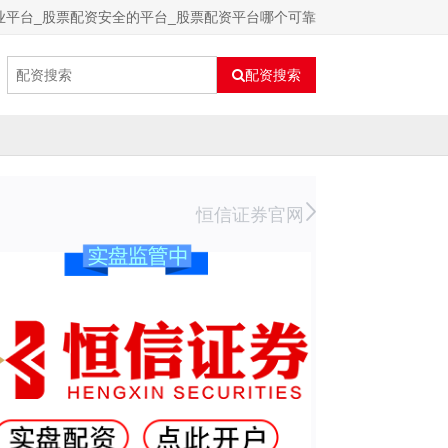
业平台_股票配资安全的平台_股票配资平台哪个可靠
配资搜索
恒信证券官网