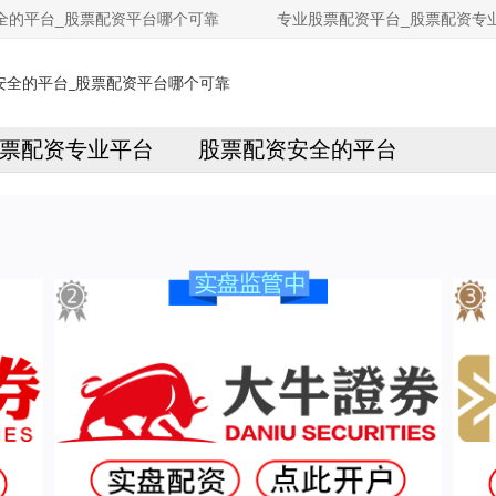
全的平台_股票配资平台哪个可靠
专业股票配资平台_股票配资专
票配资专业平台
股票配资安全的平台