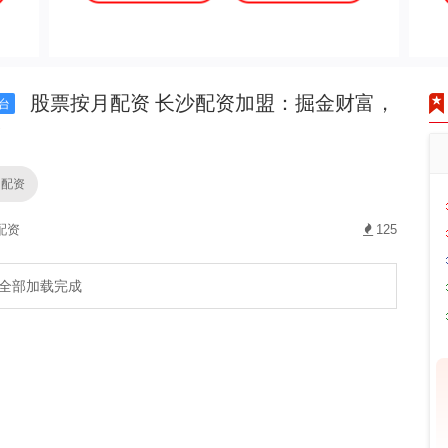
股票按月配资 长沙配资加盟：掘金财富，
台
！
月配资
配资
125
全部加载完成